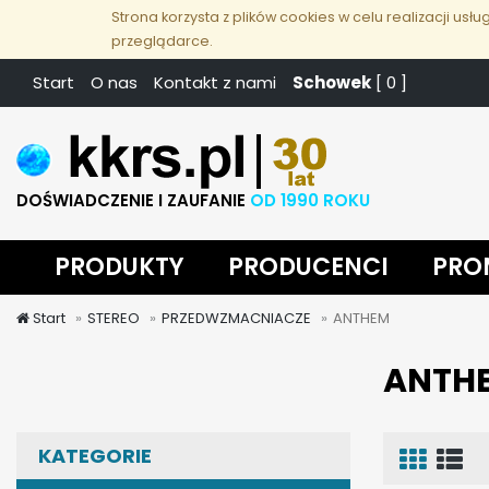
Przejdź
Strona korzysta z plików cookies w celu realizacji usłu
do
przeglądarce.
treści
Start
O nas
Kontakt z nami
Schowek
[
0
]
DOŚWIADCZENIE I ZAUFANIE
OD 1990 ROKU
PRODUKTY
PRODUCENCI
PRO
Start
STEREO
PRZEDWZMACNIACZE
ANTHEM
ANTH
Siat
Li
KATEGORIE