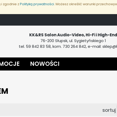
g i zgodnie z
Polityką prywatności
. Możesz określić warunki przechowyw
KK&RS Salon Audio-Video, Hi-Fi i High-En
76-200 Słupsk, ul. Sygietyńskiego 1
tel. 59 842 83 58, kom. 730 264 842, e-mail: sklep@k
MOCJE
NOWOŚCI
EM
ka
sta
sortuj