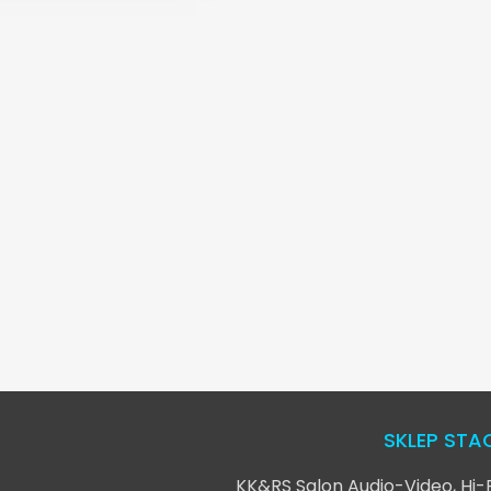
SKLEP ST
KK&RS Salon Audio-Video, Hi-F