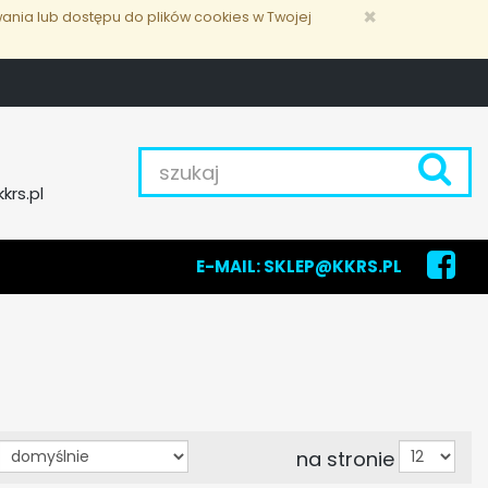
×
ania lub dostępu do plików cookies w Twojej
d
krs.pl
E-MAIL:
SKLEP@KKRS.PL
na stronie