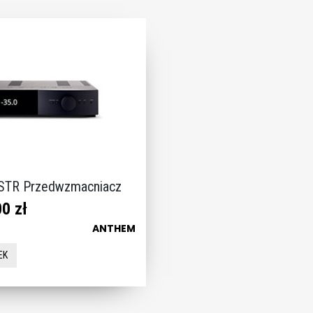
TR Przedwzmacniacz
0 zł
ANTHEM
EK